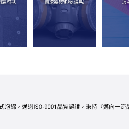
制震領域
醫療器材領域(護具)
清
式泡綿，通過ISO-9001品質認證，秉持『邁向