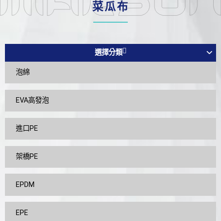
菜瓜布
選擇分類
泡綿
EVA高發泡
進口PE
架橋PE
EPDM
EPE