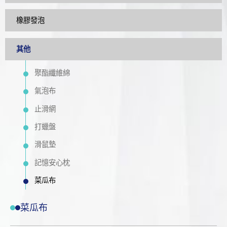
橡膠發泡
其他
聚酯纖維綿
氣泡布
止滑網
打蠟盤
滑鼠墊
記憶安心枕
菜瓜布
菜瓜布